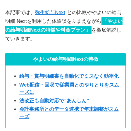
本記事では、
弥生給与Next
との比較や
やよいの給与
明細 Next
を利用した体験談をふまえながら
「
やよい
の給与明細Next
の特徴や料金プラン」
を徹底解説し
ていきます。
やよいの給与明細Nextの特徴
給与・賞与明細書を自動化でミスなく効率化
Web配信・回収で従業員とのやりとりをスム
ーズに
法改正も自動対応で”あんしん”
会計事務所とのデータ連携で年末調整がスム
ーズ