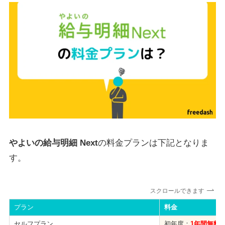
やよいの給与明細 Next
の料金プランは下記となりま
す。
スクロールできます
プラン
料金
セルフプラン
初年度：
1年間無料