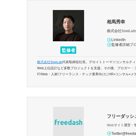
相馬秀幸
株式会社SowLa
LinkedIn
監修者詳細プ
監修者
株式会社SowLab
代表取締役社長。デロイトトーマツコンサルティ
Web上位設計など多数プロジェクトを支援。その後、ブロガー・
IT/Web・人材/フリーランス・テック業界向けにHR×コンサル
フリーダッシ
Webサイト運営・
Twitter@free