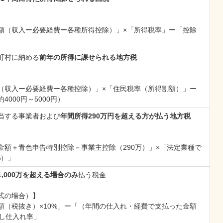
額（収入ー必要経費ー各種所得控除）」×「所得税率」ー「控除
町村に納める
前年の所得に課せられる地方税
（収入ー必要経費ー各種控除）」×「住民税率（所得割額）」ー
000円～5000円）
当する事業者および
年間所得290万円を超える方が払う地方税
金額＋青色申告特別控除－事業主控除（290万）」×「法定業種で
%）」
,000万を超える場合のみ
払う税金
式の場合）】
額（税抜き）×10%」ー「（年間の仕入れ・経費で支払った金額
なし仕入れ率」