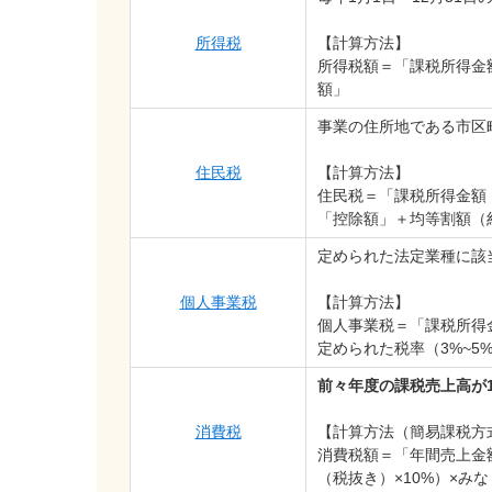
所得税
【計算方法】
所得税額＝「課税所得金
額」
事業の住所地である市区
住民税
【計算方法】
住民税＝「課税所得金額
「控除額」＋均等割額（約4
定められた法定業種に該
個人事業税
【計算方法】
個人事業税＝「課税所得
定められた税率（3%~5
前々年度の課税売上高が1
消費税
【計算方法（簡易課税方
消費税額＝「年間売上金
（税抜き）×10%）×み