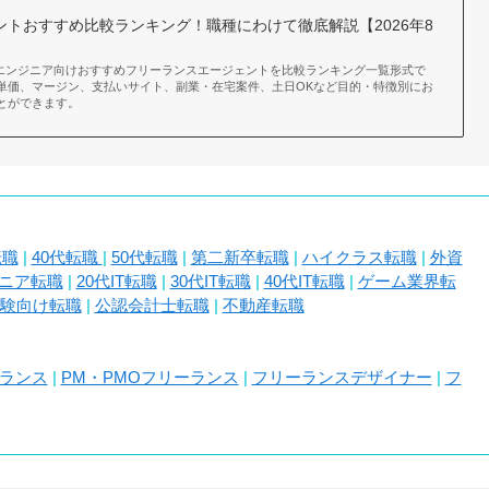
トおすすめ比較ランキング！職種にわけて徹底解説【2026年8
WEBエンジニア向けおすすめフリーランスエージェントを比較ランキング一覧形式で
単価、マージン、支払いサイト、副業・在宅案件、土日OKなど目的・特徴別にお
とができます。
転職
|
40代転職
|
50代転職
|
第二新卒転職
|
ハイクラス転職
|
外資
ジニア転職
|
20代IT転職
|
30代IT転職
|
40代IT転職
|
ゲーム業界転
験向け転職
|
公認会計士転職
|
不動産転職
ーランス
|
PM・PMOフリーランス
|
フリーランスデザイナー
|
フ