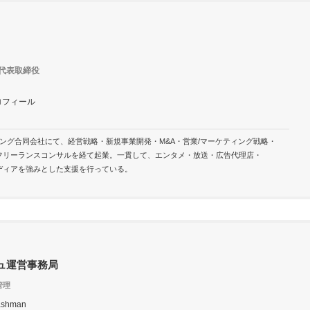
b代表取締役
ロフィール
ング合同会社にて、経営戦略・新規事業開発・M&A・営業/マーケティング戦略・
フリーランスコンサルを経て起業。一貫して、エンタメ・放送・広告代理店・
×メディアを強みとした支援を行っている。
ュ運営事務局
管理
dashman