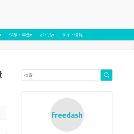
保険・年金
ポイ活
サイト情報
費