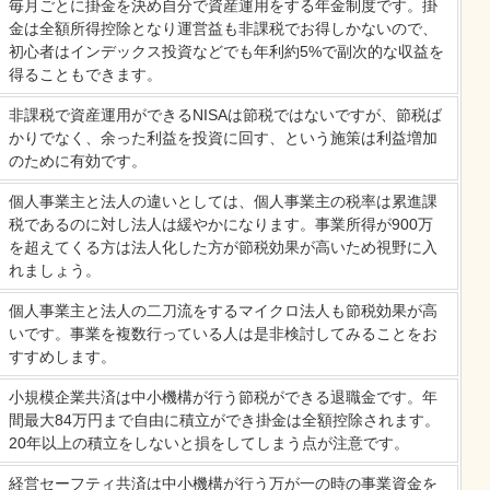
毎月ごとに掛金を決め自分で資産運用をする年金制度です。掛
金は全額所得控除となり運営益も非課税でお得しかないので、
初心者はインデックス投資などでも年利約5%で副次的な収益を
得ることもできます。
非課税で資産運用ができるNISAは節税ではないですが、節税ば
かりでなく、余った利益を投資に回す、という施策は利益増加
のために有効です。
個人事業主と法人の違いとしては、個人事業主の税率は累進課
税であるのに対し法人は緩やかになります。事業所得が900万
を超えてくる方は法人化した方が節税効果が高いため視野に入
れましょう。
個人事業主と法人の二刀流をするマイクロ法人も節税効果が高
いです。事業を複数行っている人は是非検討してみることをお
すすめします。
小規模企業共済は中小機構が行う節税ができる退職金です。年
間最大84万円まで自由に積立ができ掛金は全額控除されます。
20年以上の積立をしないと損をしてしまう点が注意です。
経営セーフティ共済は中小機構が行う万が一の時の事業資金を