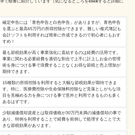
基準で順番に紹介しています（気になるところを
click
すると詳細に
確定申告には「青色申告と白色申告」がありますが、青色申告
を選ぶと最高65万円の所得控除ができます。難しい複式簿記も
会計ソフトを利用すれば簡単に作成できるので初心者にもおす
すめ！
最も節税効果が高く事業強化に直結するのは経費の活用です。
事業に関わる必要経費を適切な割合で上手に計上しお金の管理
術を身につける事で浪費することなくお得な節税と売上増加が
期待できます。
15種類の所得控除を利用すると大幅な節税効果が期待できま
す。特に、医療費控除や生命保険料控除など見落としがちな項
目を見極める力を身につける事で意外と利用できるものも多く
あるはずです。
少額減価償却資産とは取得価格が30万円未満の減価償却の事で
あり、特例を利用することで経費を前倒しで処理することで大
きな節税効果があります。