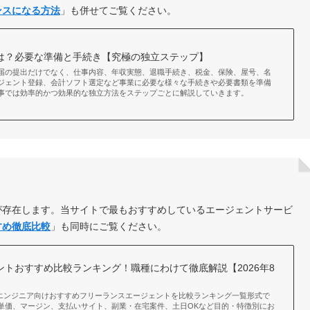
ンスになる方法
」も併せてご覧ください。
は？必要な準備と手続き【究極の独立ステップ】
届の提出だけでなく、仕事内容、年収実態、退職手続き、税金、保険、屋号、名
ジェント登録、会計ソフト選定など事業に必要な様々な手続きや必要書類を準備
事では効率的かつ効果的な独立方法をステップごとに解説していきます。
が存在します。当サイトで最もおすすめしているエージェントサービ
すめ徹底比較
」も同時にご覧ください。
トおすすめ比較ランキング！職種にわけて徹底解説【2026年8
WEBエンジニア向けおすすめフリーランスエージェントを比較ランキング一覧形式で
単価、マージン、支払いサイト、副業・在宅案件、土日OKなど目的・特徴別にお