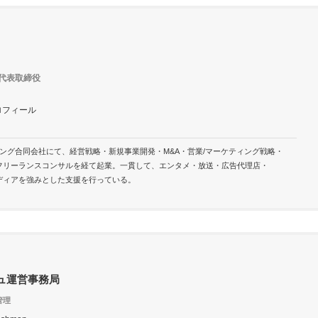
b代表取締役
ロフィール
ング合同会社にて、経営戦略・新規事業開発・M&A・営業/マーケティング戦略・
フリーランスコンサルを経て起業。一貫して、エンタメ・放送・広告代理店・
×メディアを強みとした支援を行っている。
ュ運営事務局
管理