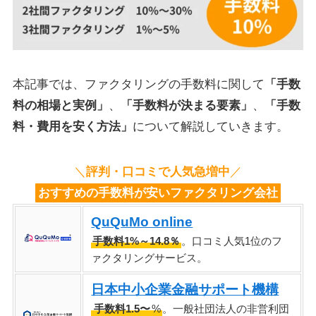
本記事では、ファクタリングの手数料に関して
「手数
料の相場と実例」
、
「手数料が決まる要素」
、
「手数
料・費用を安く方法」
について解説していきます。
＼
評判・口コミで人気急増中
／
おすすめの手数料が安いファクタリング会社
QuQuMo online
手数料1%～14.8％
。口コミ人気1位のフ
ァクタリングサービス。
日本中小企業金融サポート機構
手数料1.5〜
%
。一般社団法人の非営利団